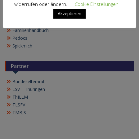
widerrufen oder ändern.
Cookie Einstellungen
Bildung
Akzeptieren
Bildungsserver
Familienhandbuch
Pedocs
Spickmich
Partner
Bundeselternrat
LSV – Thüringen
ThILLM
TLSFV
TMBJS