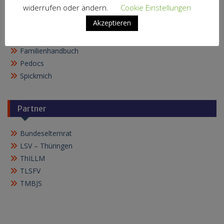
widerrufen oder ändern.
Cookie Einstellungen
Bildung
Akzeptieren
Bildungsserver
Familienhandbuch
Pedocs
Spickmich
Partner
Bundeselternrat
LSV – Thüringen
ThILLM
TLSFV
TMBJS