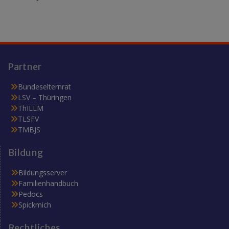
Partner
Bundeselternrat
LSV – Thüringen
ThILLM
TLSFV
TMBJS
Bildung
Bildungsserver
Familienhandbuch
Pedocs
Spickmich
Rechtliches