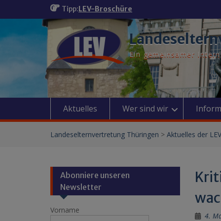
Skip
Tipp:
LEV-Broschüre
to
content
Landeseltern
Ein gemeinsamer Interne
Aktuelles
Wer sind wir
Inform
Landeselternvertretung Thüringen
>
Aktuelles der LE
Kri
Abonniere unseren
Newsletter
wac
Vorname
4. M