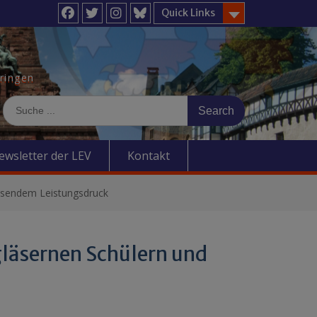
Quick Links
Facebook
Twitter
Instagram
BlueSky
üringen
Search
for:
ewsletter der LEV
Kontakt
chsendem Leistungsdruck
gläsernen Schülern und