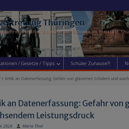
vertretung Thüringen
tauftritt der Elternsprecher der Schulen im Freistaat Th
ationen / Gesetze / Tipps
Schüler Zuhause?!
N
V
>
Kritik an Datenerfassung: Gefahr von gläsernen Schülern und wa
tik an Datenerfassung: Gefahr von 
hsendem Leistungsdruck
ai 2026
Mario Thiel