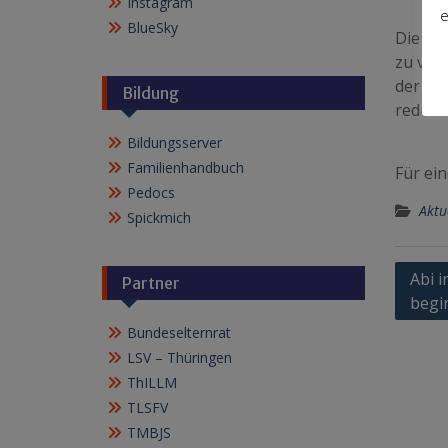
Instagram
e
BlueSky
Die La
zu ver
der Ki
Bildung
reduzi
Bildungsserver
Familienhandbuch
Für ein
Pedocs
Aktu
Spickmich
Beitr
Abi i
Partner
begi
Bundeselternrat
LSV – Thüringen
ThILLM
TLSFV
TMBJS