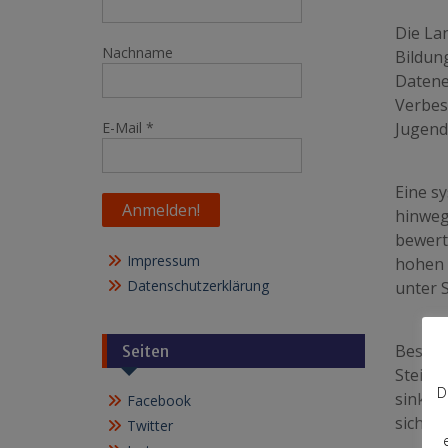
Die La
Nachname
Bildun
Datene
Verbess
E-Mail
*
Jugendl
Eine s
hinweg
bewerte
Impressum
hohen 
Datenschutzerklärung
unter S
Besond
Seiten
Steige
D
sinken
Facebook
sich K
Twitter