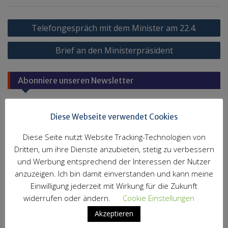
Beitragsnavigation
Telefongespräch mit dem Minister am 22.4.
Brief an den Ministerpräsident
Abonniere unseren Newsletter
Vorname
Diese Webseite verwendet Cookies
Diese Seite nutzt Website Tracking-Technologien von
Nachname
Dritten, um ihre Dienste anzubieten, stetig zu verbessern
und Werbung entsprechend der Interessen der Nutzer
anzuzeigen. Ich bin damit einverstanden und kann meine
E-Mail
*
Einwilligung jederzeit mit Wirkung für die Zukunft
widerrufen oder ändern.
Cookie Einstellungen
Akzeptieren