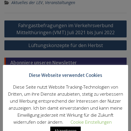
Aktuelles der LEV
,
Veranstaltungen
Beitragsnavigation
Fahrgastbefragungen im Verkehrsverbund
Mittelthüringen (VMT) Juli 2021 bis Juni 2022
Lüftungskonzepte für den Herbst
Abonniere unseren Newsletter
Diese Webseite verwendet Cookies
Vorname
Diese Seite nutzt Website Tracking-Technologien von
Dritten, um ihre Dienste anzubieten, stetig zu verbessern
Nachname
und Werbung entsprechend der Interessen der Nutzer
anzuzeigen. Ich bin damit einverstanden und kann meine
Einwilligung jederzeit mit Wirkung für die Zukunft
E-Mail
*
widerrufen oder ändern.
Cookie Einstellungen
Akzeptieren