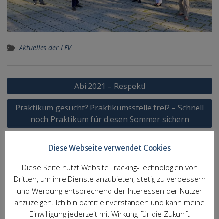
Aktuelles der LEV
Beitragsnavigation
Abi 2021 – Respekt!
Praktikum gesucht? Praktikumsstelle frei? – Schnell
noch Praktikum für diesen Sommer sichern
Diese Webseite verwendet Cookies
Abonniere unseren Newsletter
Diese Seite nutzt Website Tracking-Technologien von
Vorname
Dritten, um ihre Dienste anzubieten, stetig zu verbessern
und Werbung entsprechend der Interessen der Nutzer
anzuzeigen. Ich bin damit einverstanden und kann meine
Nachname
Einwilligung jederzeit mit Wirkung für die Zukunft