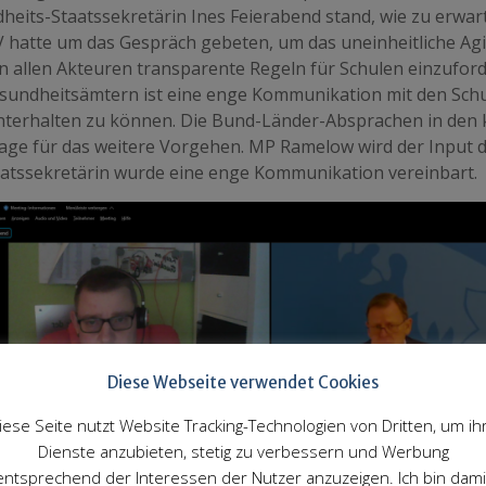
heits-Staatssekretärin Ines Feierabend stand, wie zu erwar
V hatte um das Gespräch gebeten, um das uneinheitliche A
n allen Akteuren transparente Regeln für Schulen einzufor
sundheitsämtern ist eine enge Kommunikation mit den Schul
hterhalten zu können. Die Bund-Länder-Absprachen in den 
age für das weitere Vorgehen. MP Ramelow wird der Input 
aatssekretärin wurde eine enge Kommunikation vereinbart.
Diese Webseite verwendet Cookies
iese Seite nutzt Website Tracking-Technologien von Dritten, um ih
Dienste anzubieten, stetig zu verbessern und Werbung
entsprechend der Interessen der Nutzer anzuzeigen. Ich bin dami