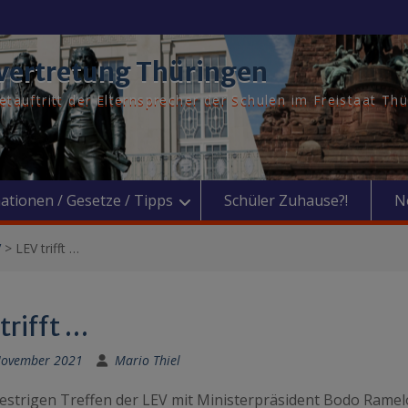
vertretung Thüringen
tauftritt der Elternsprecher der Schulen im Freistaat Th
ationen / Gesetze / Tipps
Schüler Zuhause?!
N
V
>
LEV trifft …
trifft …
November 2021
Mario Thiel
estrigen Treffen der LEV mit Ministerpräsident Bodo Ramel