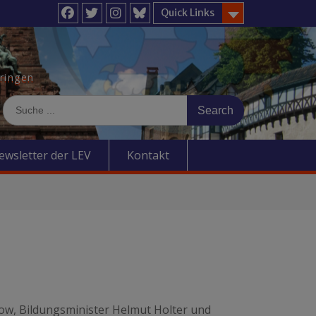
Quick Links
Facebook
Twitter
Instagram
BlueSky
üringen
Search
for:
ewsletter der LEV
Kontakt
ow, Bildungsminister Helmut Holter und