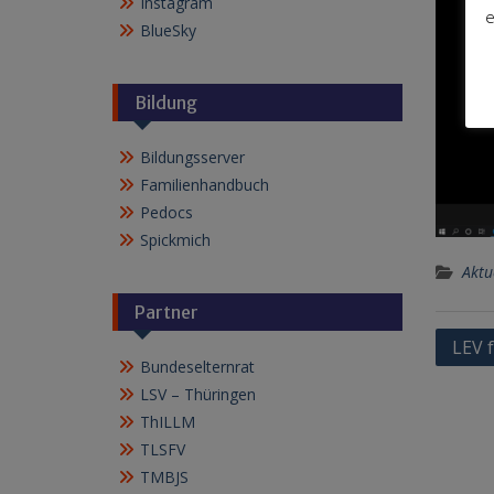
Instagram
e
BlueSky
Bildung
Bildungsserver
Familienhandbuch
Pedocs
Spickmich
Aktu
Partner
Beitr
LEV f
Bundeselternrat
LSV – Thüringen
ThILLM
TLSFV
TMBJS