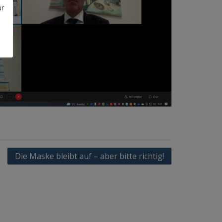
ür
Die Maske bleibt auf – aber bitte richtig!