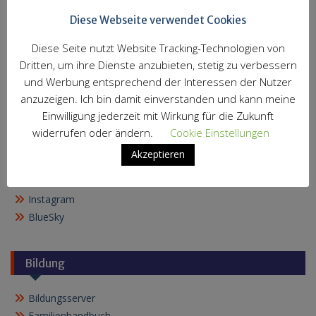
Diese Webseite verwendet Cookies
Diese Seite nutzt Website Tracking-Technologien von
Dritten, um ihre Dienste anzubieten, stetig zu verbessern
Impressum
und Werbung entsprechend der Interessen der Nutzer
Datenschutzerklärung
anzuzeigen. Ich bin damit einverstanden und kann meine
Einwilligung jederzeit mit Wirkung für die Zukunft
Seiten
widerrufen oder ändern.
Cookie Einstellungen
Akzeptieren
Facebook
Twitter
Instagram
BlueSky
Bildung
Bildungsserver
Familienhandbuch