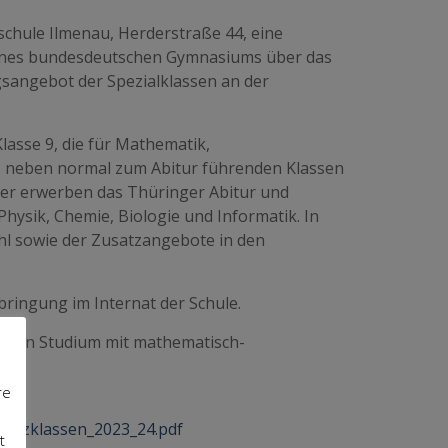
schule Ilmenau, Herderstraße 44, eine
 eines bundesdeutschen Gymnasiums über das
gsangebot der Spezialklassen an der
lasse 9, die für Mathematik,
, neben normal zum Abitur führenden Klassen
ler erwerben das Thüringer Abitur und
hysik, Chemie, Biologie und Informatik. In
hl sowie der Zusatzangebote in den
bringung im Internat der Schule.
uf ein Studium mit mathematisch-
re
_Spezklassen_2023_24.pdf
t