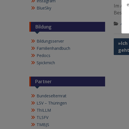
Instagram
e
Im Ans
BlueSky
Besich
Aktu
Bildung
Bildungsserver
Beitr
»Ich
Familienhandbuch
geht!
Pedocs
Spickmich
Partner
Bundeselternrat
LSV – Thüringen
ThILLM
TLSFV
TMBJS