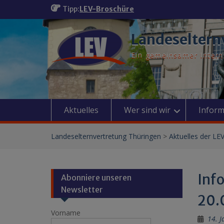
Skip
Tipp:
LEV-Broschüre
to
content
Landeseltern
Ein gemeinsamer Interne
Aktuelles
Wer sind wir
Inform
Landeselternvertretung Thüringen
>
Aktuelles der LE
Inf
Abonniere unseren
Newsletter
20.
Vorname
14. 