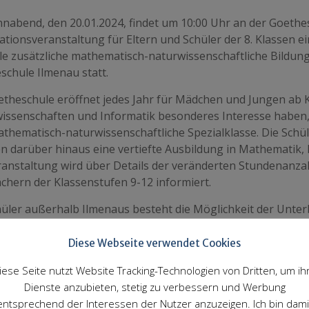
nabend, den 20.01.2024, findet um 10:00 Uhr an der Goethe
ationsveranstaltung für Eltern und Schüler der 8. Klassen
lle zusätzliche mathematisch-naturwissenschaftliche Bildun
schule Ilmenau statt.
etheschule eröffnet jedes Jahr für Mädchen und Jungen ab K
issenschaften und Informatik besonderes Interesse haben
athematisch-naturwissenschaftliche Spezialklasse. Die Schü
n darüber hinaus eine vertiefte Ausbildung in Mathematik, P
ranstaltung wird über Details der veränderten Stundenanza
ächern der Klassenstufen 9-12 informiert.
hüler außerhalb Ilmenaus besteht die Möglichkeit der Unter
such der Spezialklasse stellt eine sehr gute Vorbereitung a
Diese Webseite verwendet Cookies
issenschaftlichen Grundlagen dar.
iese Seite nutzt Website Tracking-Technologien von Dritten, um ih
Dienste anzubieten, stetig zu verbessern und Werbung
//goetheschule-ilmenau.de/userfiles/downloads/Infos/Flyer
entsprechend der Interessen der Nutzer anzuzeigen. Ich bin dami