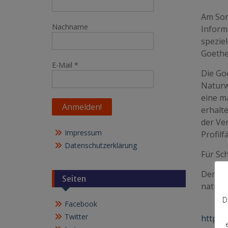
Am Son
Nachname
Inform
spezie
Goethe
E-Mail
*
Die Go
Naturw
eine m
erhalte
der Ve
Impressum
Profilf
Datenschutzerklärung
Für Sc
Der Be
Seiten
naturw
D
Facebook
Twitter
https: