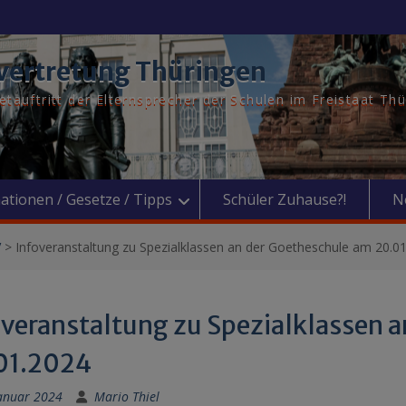
vertretung Thüringen
tauftritt der Elternsprecher der Schulen im Freistaat Th
ationen / Gesetze / Tipps
Schüler Zuhause?!
N
V
>
Infoveranstaltung zu Spezialklassen an der Goetheschule am 20.0
overanstaltung zu Spezialklassen 
01.2024
Januar 2024
Mario Thiel