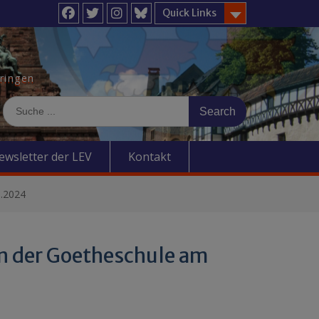
Quick Links
Facebook
Twitter
Instagram
BlueSky
üringen
Search
for:
ewsletter der LEV
Kontakt
1.2024
an der Goetheschule am