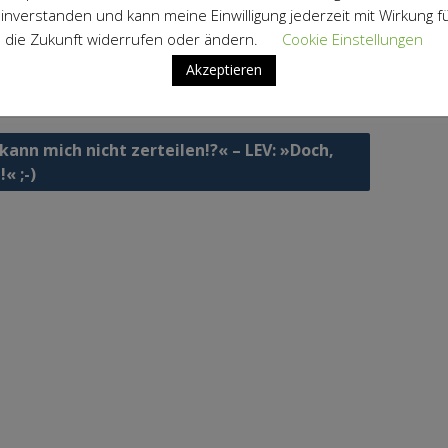
inverstanden und kann meine Einwilligung jederzeit mit Wirkung f
chluss an die Infoveranstaltung stehen die MINT-Räumlichke
die Zukunft widerrufen oder ändern.
Cookie Einstellungen
tigung offen. Anwesende MINT-Fachlehrer beantworten ger
Akzeptieren
elles der LEV
agsnavigation
 kann mich nicht zerteilen!?« – LEV: »Doch,
« ;-)