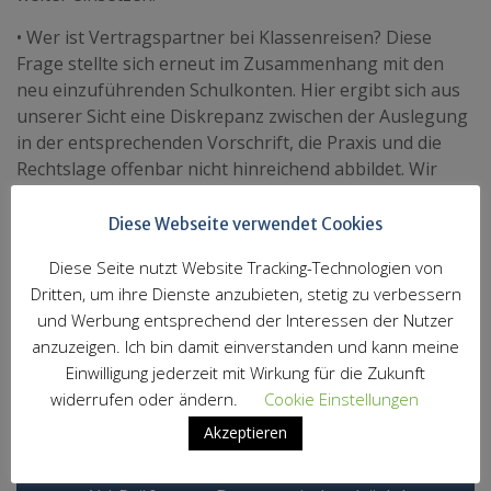
• Wer ist Vertragspartner bei Klassenreisen? Diese
Frage stellte sich erneut im Zusammenhang mit den
neu einzuführenden Schulkonten. Hier ergibt sich aus
unserer Sicht eine Diskrepanz zwischen der Auslegung
in der entsprechenden Vorschrift, die Praxis und die
Rechtslage offenbar nicht hinreichend abbildet. Wir
bleiben dran.
Diese Webseite verwendet Cookies
Zu den weiteren besprochenen Themen gehörten
Mindestqualifikation bei Schulbegleitungen,
Diese Seite nutzt Website Tracking-Technologien von
Stellenbesetzung und -verteilung sowie
Dritten, um ihre Dienste anzubieten, stetig zu verbessern
Krankheitsvertretungen, Besetzung von
und Werbung entsprechend der Interessen der Nutzer
Funktionsstellen sowie Beschulung für Schülerinnen
anzuzeigen. Ich bin damit einverstanden und kann meine
und Schüler aus der Ukraine.
Einwilligung jederzeit mit Wirkung für die Zukunft
widerrufen oder ändern.
Cookie Einstellungen
Aktuelles der LEV
Akzeptieren
Beitragsnavigation