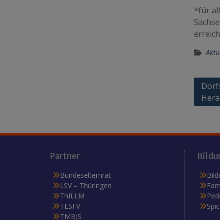
*für al
Sachse
erreich
Aktu
Beitr
Dorf
Hera
Partner
Bildu
Bundeselternrat
Bild
LSV – Thüringen
Fam
ThILLM
Ped
TLSFV
Spi
TMBJS