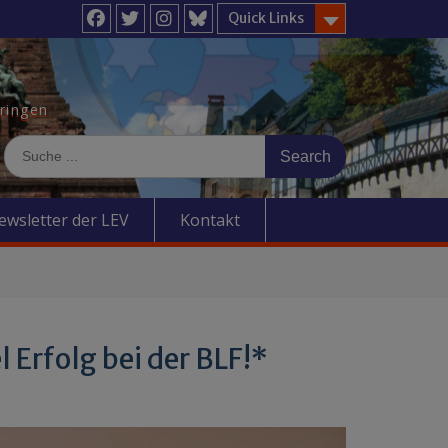
Quick Links
Facebook
Twitter
Instagram
BlueSky
üringen
Search
for:
ewsletter der LEV
Kontakt
 Erfolg bei der BLF!*