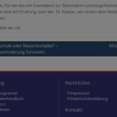
le, für die das ein Fremdwort ist: Besondere Leistungsfest
n eine Art Prüfung nach der 10. Klasse, um »einen dem Real
en.
elles der LEV
agsnavigation
schule oder Riesenkomplex? –
REAL
usforderung Schulnetz
ng
Rechtliches
ungsserver
Impressum
ilienhandbuch
Datenschutzerklärung
ocs
ckmich
Kontakt