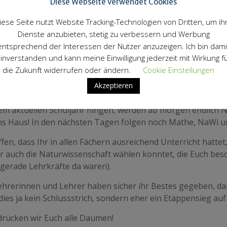
Diese Webseite verwendet Cookies
iese Seite nutzt Website Tracking-Technologien von Dritten, um ih
Dienste anzubieten, stetig zu verbessern und Werbung
entsprechend der Interessen der Nutzer anzuzeigen. Ich bin dami
inverstanden und kann meine Einwilligung jederzeit mit Wirkung f
die Zukunft widerrufen oder ändern.
Cookie Einstellungen
Akzeptieren
10er im Gymnasium, morgen geht’s endlich los. Nachdem di
em aktuellen Schuljahr hingen, werden ab morgen endlich 
ins Haus! In den nächsten Tagen folgen noch Mathe, NaWi und
fen, dass Ihr in allen Fächern ausreichend Unterricht hattet
hr auch die Naturwissenschaft wählen konntet, die Euch beso
 gerade Lehrkräfte da waren).
hrerinnen und Lehrer haben sicher ihr Bestes gegeben, dami
 dies ja kein Schlussstrich, sondern eher ein Etappensieg 
drücken wir Euch alle Daumen!