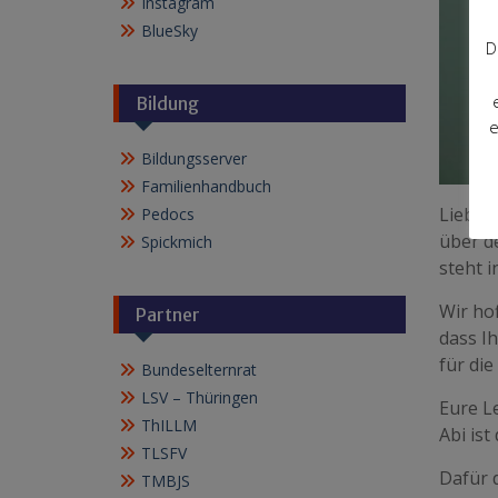
Instagram
BlueSky
D
Bildung
e
Bildungsserver
Familienhandbuch
Liebe 
Pedocs
über d
Spickmich
steht 
Wir hof
Partner
dass I
für die
Bundeselternrat
LSV – Thüringen
Eure Le
ThILLM
Abi ist
TLSFV
Dafür 
TMBJS