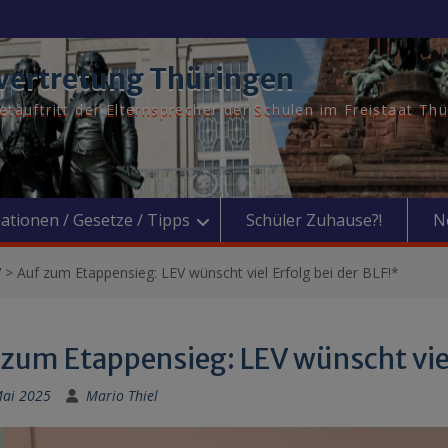
vertretung Thüringen
tauftritt der Elternsprecher der Schulen im Freistaat Th
ationen / Gesetze / Tipps
Schüler Zuhause?!
N
V
>
Auf zum Etappensieg: LEV wünscht viel Erfolg bei der BLF!*
zum Etappensieg: LEV wünscht viel
Mai 2025
Mario Thiel