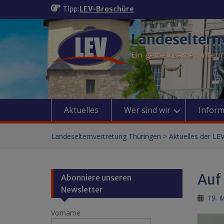
Skip
Tipp:
LEV-Broschüre
to
content
Landeseltern
Ein gemeinsamer Interne
Aktuelles
Wer sind wir
Inform
Landeselternvertretung Thüringen
>
Aktuelles der LE
Auf 
Abonniere unseren
Newsletter
19. 
Vorname