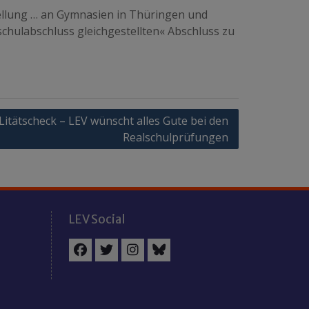
stellung … an Gymnasien in Thüringen und
schulabschluss gleichgestellten« Abschluss zu
itätscheck – LEV wünscht alles Gute bei den
Realschulprüfungen
LEV Social
Facebook
Twitter
Instagram
BlueSky