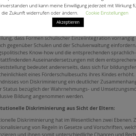
e Mutter berichtet, dass das Wort „Behinderung“ und die Fra
inverstanden und kann meine Einwilligung jederzeit mit Wirkung f
eine gängige Beleidigung unter den Schülern sei, die nicht 
die Zukunft widerrufen oder ändern.
Cookie Einstellungen
emeinschaft reglementiert wird.
Akzeptieren
erer Erfahrung als Elternsprecher ist ein charakteristische
llung, dass Formen schulischer Einzelintegration vorrangig
ch gegenüber Schulen und der Schulverwaltung einfordern.
gspolitisches Know-how und die entsprechenden sprachlich
stattfindenden Auseinandersetzungen mit dem entsprechen
eststellung bedeutet andererseits, dass sich für bildungsf
heinlichkeit eines Förderschulbesuchs ihres Kindes erhöht. 
ndnisses von Diskriminierung ein deutlicher Zusammenhan
er Status bezüglich der Wahrnehmungs- und Umsetzungsmö
klusive Bildung angenommen werden.
titutionelle Diskriminierung aus Sicht der Eltern:
tionelle Diskriminierung hat im Wesentlichen zwei Ebenen. 
tionalisierung von Regeln in Gesetze und Vorschriften, wel
nzieren und ihnen somit unterschiedliche Chancen und Rechte