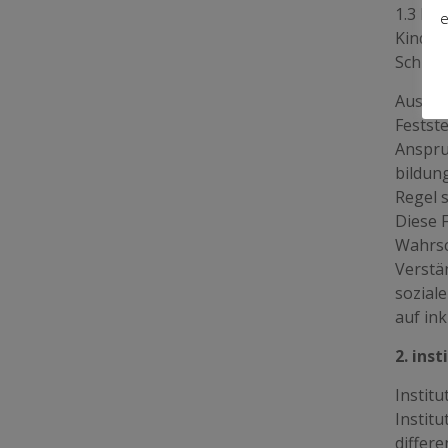
1.3 Ein
e
Kindes 
Schulg
Aus uns
Festste
Anspru
bildun
Regel 
Diese F
Wahrsc
Verstä
sozial
auf in
2. ins
Institu
Institu
differe