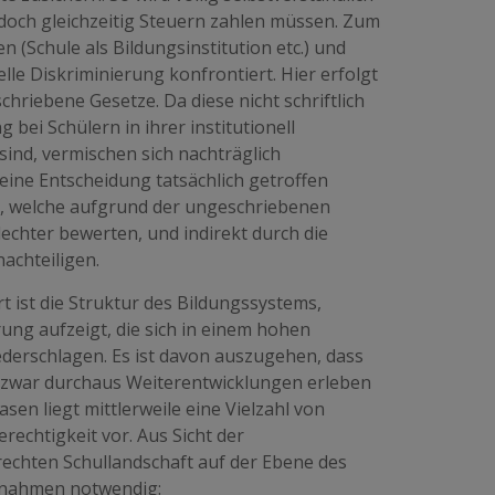
doch gleichzeitig Steuern zahlen müssen. Zum
n (Schule als Bildungsinstitution etc.) und
lle Diskriminierung konfrontiert. Hier erfolgt
hriebene Gesetze. Da diese nicht schriftlich
bei Schülern in ihrer institutionell
ind, vermischen sich nachträglich
ne Entscheidung tatsächlich getroffen
rn, welche aufgrund der ungeschriebenen
lechter bewerten, und indirekt durch die
achteiligen.
rt ist die Struktur des Bildungssystems,
rung aufzeigt, die sich in einem hohen
ederschlagen. Es ist davon auszugehen, dass
 zwar durchaus Weiterentwicklungen erleben
sen liegt mittlerweile eine Vielzahl von
chtigkeit vor. Aus Sicht der
rechten Schullandschaft auf der Ebene des
ßnahmen notwendig: