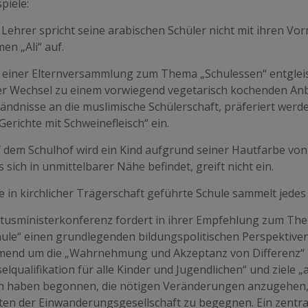
spiele:
n Lehrer spricht seine arabischen Schüler nicht mit ihren Vo
en „Ali“ auf.
ei einer Elternversammlung zum Thema „Schulessen“ entgleist
er Wechsel zu einem vorwiegend vegetarisch kochenden Anbi
ndnisse an die muslimische Schülerschaft, präferiert werde.
erichte mit Schweinefleisch“ ein.
uf dem Schulhof wird ein Kind aufgrund seiner Hautfarbe vo
 sich in unmittelbarer Nähe befindet, greift nicht ein.
ne in kirchlicher Trägerschaft geführte Schule sammelt jedes
ltusministerkonferenz fordert in ihrer Empfehlung zum Them
hule“ einen grundlegenden bildungspolitischen Perspektive
end um die „Wahrnehmung und Akzeptanz von Differenz“ ge
elqualifikation für alle Kinder und Jugendlichen“ und ziele „
n haben begonnen, die nötigen Veränderungen anzugehen,
äten der Einwanderungsgesellschaft zu begegnen. Ein zentra