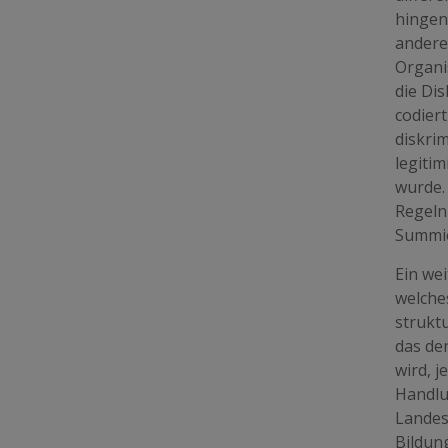
hingen
anderen
Organis
die Dis
codiert
diskri
legiti
wurde.
Regeln 
Summie
Ein wei
welches
strukt
das de
wird, j
Handlu
Landes
Bildun