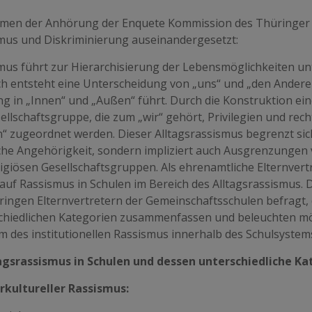
men der Anhörung der Enquete Kommission des Thüringer L
mus und Diskriminierung auseinandergesetzt:
mus führt zur Hierarchisierung der Lebensmöglichkeiten unt
h entsteht eine Unterscheidung von „uns“ und „den Anderen
g in „Innen“ und „Außen“ führt. Durch die Konstruktion ein
ellschaftsgruppe, die zum „wir“ gehört, Privilegien und rech
“ zugeordnet werden. Dieser Alltagsrassismus begrenzt sich
che Angehörigkeit, sondern impliziert auch Ausgrenzungen
ligiösen Gesellschaftsgruppen. Als ehrenamtliche Elternver
auf Rassismus in Schulen im Bereich des Alltagsrassismus. 
ringen Elternvertretern der Gemeinschaftsschulen befragt,
chiedlichen Kategorien zusammenfassen und beleuchten möc
m des institutionellen Rassismus innerhalb des Schulsystem
tagsrassismus in Schulen und dessen unterschiedliche Kat
erkultureller Rassismus: