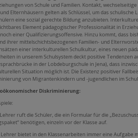
ziehungen von Schule und Familien. Kontakt, wechselseitig
 und Elternhäusern gelten als Schlüssel, um das schulische 
ülern eine sozial gerechte Bildung anzubieten. Interkultur
ichtbares Element pädagogischer Professionalität in Erziehu
 noch einer Qualifizierungsoffensive. Hinzu kommt, dass bis
d ihrer mittelschichtsbezogenen Familien- und Elternvorstel
nsätzen einer interkulturellen Schulkultur, eines neuen p
heiten in unserem Schulsystem deckt positive Tendenzen auf
rsprachbrücke in der Lobdeburgschule in Jena), dass inzwi
lturellen Situation möglich ist. Die Existenz positiver Fallbei
minierung von Migrantenkindern und -jugendlichen im Schul
ioökonomischer Diskriminierung:
spiele:
 Lehrer ruft die Schüler, die ein Formular für die „Bezusch
spaket“ benötigen, einzeln vor der Klasse auf.
n Lehrer bietet in den Klassenarbeiten immer eine Aufgabe m