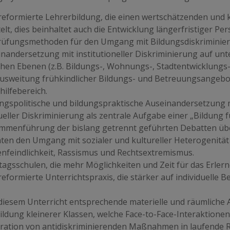
 reformierte Lehrerbildung, die einen wertschätzenden und
elt, dies beinhaltet auch die Entwicklung längerfristiger Pe
üfungsmethoden für den Umgang mit Bildungsdiskriminier
inandersetzung mit institutioneller Diskriminierung auf unt
schen Ebenen (z.B. Bildungs-, Wohnungs-, Stadtentwicklungs-
Ausweitung frühkindlicher Bildungs- und Betreuungsangebo
ilfebereich.
ngspolitische und bildungspraktische Auseinandersetzung mit
ueller Diskriminierung als zentrale Aufgabe einer „Bildung 
mmenführung der bislang getrennt geführten Debatten übe
ten den Umgang mit sozialer und kultureller Heterogenität
nfeindlichkeit, Rassismus und Rechtsextremismus.
tagsschulen, die mehr Möglichkeiten und Zeit für das Erler
 reformierte Unterrichtspraxis, die stärker auf individuell
 diesem Unterricht entsprechende materielle und räumliche 
ildung kleinerer Klassen, welche Face-to-Face-Interaktione
gration von antidiskriminierenden Maßnahmen in laufende R