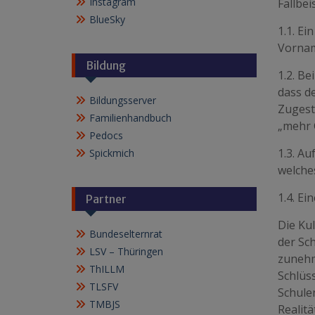
Instagram
Fallbei
BlueSky
1.1. Ei
Vornam
Bildung
1.2. B
dass d
Bildungsserver
Zugestä
Familienhandbuch
„mehr G
Pedocs
1.3. A
Spickmich
welches
1.4. Ei
Partner
Die Ku
Bundeselternrat
der Sc
LSV – Thüringen
zunehm
ThILLM
Schlüss
TLSFV
Schule
TMBJS
Realit