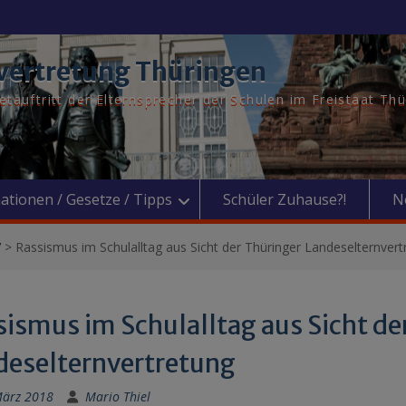
vertretung Thüringen
tauftritt der Elternsprecher der Schulen im Freistaat Th
ationen / Gesetze / Tipps
Schüler Zuhause?!
N
V
>
Rassismus im Schulalltag aus Sicht der Thüringer Landeselternvert
sismus im Schulalltag aus Sicht de
deselternvertretung
März 2018
Mario Thiel