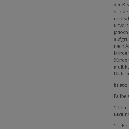
der Be
Schule
und Sch
unverz
jedoch
aufgrun
nach A
Minder
(Kinde
multiku
Diskri
b) soz
Fallbei
1.1 Ein
Bildung
1.2. Ei