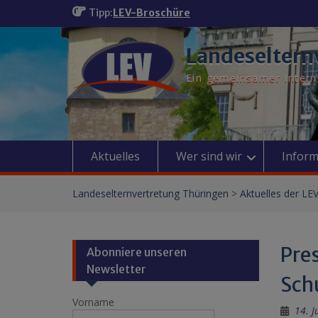
Skip
Tipp:
LEV-Broschüre
to
content
Landeseltern
Ein gemeinsamer Interne
Aktuelles
Wer sind wir
Inform
Landeselternvertretung Thüringen
>
Aktuelles der LE
Pre
Abonniere unseren
Newsletter
Sch
Vorname
14. J