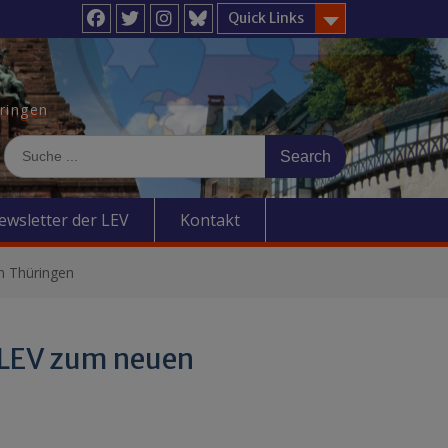
Quick Links
Facebook
Twitter
Instagram
BlueSky
üringen
Search
for:
ewsletter der LEV
Kontakt
n Thüringen
 LEV zum neuen