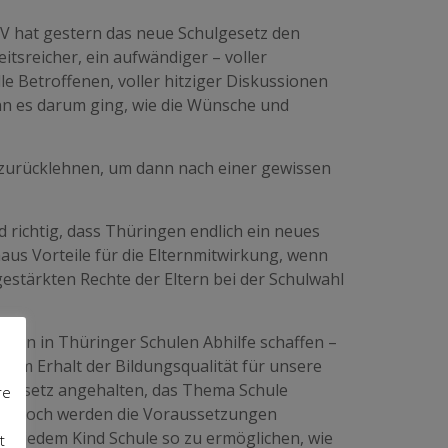
LEV hat gestern das neue Schulgesetz den
itsreicher, ein aufwändiger – voller
 Betroffenen, voller hitziger Diskussionen
nn es darum ging, wie die Wünsche und
h zurücklehnen, um dann nach einer gewissen
d richtig, dass Thüringen endlich ein neues
us Vorteile für die Elternmitwirkung, wenn
stärkten Rechte der Eltern bei der Schulwahl
llen in Thüringer Schulen Abhilfe schaffen –
em Erhalt der Bildungsqualität für unsere
as Gesetz angehalten, das Thema Schule
re
en, noch werden die Voraussetzungen
und jedem Kind Schule so zu ermöglichen, wie
t