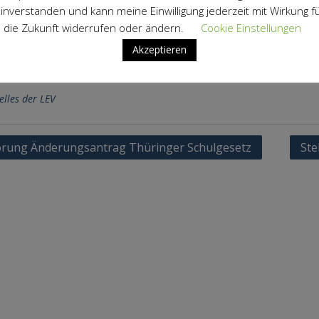
en jeweiligen Bedürfnissen entspricht.
inverstanden und kann meine Einwilligung jederzeit mit Wirkung f
die Zukunft widerrufen oder ändern.
Cookie Einstellungen
tspannungsphase für die Elternvertretungen fällt also aus. 
Akzeptieren
iterhin intensiv dafür einsetzen, die Missstände an den S
n.
elles der LEV
agsnavigation
rung Änderungsantrag Thüringer Schulgesetz
Ste