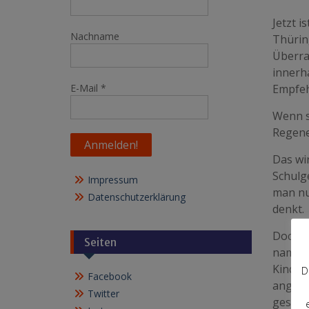
Jetzt i
Nachname
Thüring
Überra
innerh
E-Mail
*
Empfeh
Wenn s
Regene
Das wir
Schulg
Impressum
man nu
Datenschutzerklärung
denkt.
Doch d
Seiten
nament
Kinder
D
Facebook
angesi
Twitter
gescha