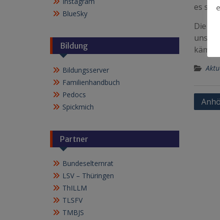
Instagram
es sein
e
BlueSky
Die En
uns we
Bildung
kämpfe
Aktu
Bildungsserver
Familienhandbuch
Pedocs
Beitr
Anhö
Spickmich
Partner
Bundeselternrat
LSV – Thüringen
ThILLM
TLSFV
TMBJS