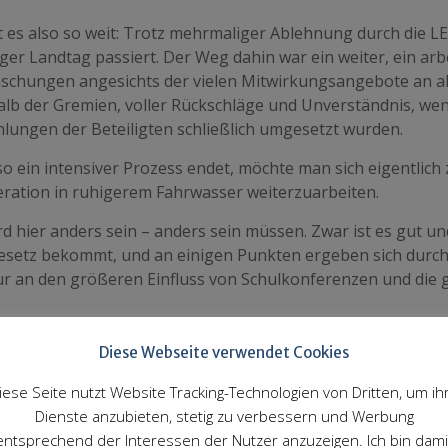
st es also so weit: Trotz mehrmaliger Ablehnung durch die 
er Landtag passiert. Der Weg dahin war ein weiter, ein arbe
schungen angesichts der vielen Mitwirkungsangebote an alle
alb der Gremien, voller Rückschläge und Unverständnis, we
lungen der Beteiligten schließlich umgesetzt wurden.
o ein intensiver Prozess endet, möchte man sich eigentlic
ration in ruhigerem Fahrwasser weiterzuarbeiten.
d hier anders sein – anders sein müssen. Zwar ist es gut un
esetz bekommt, und an einigen Punkten ergeben sich durcha
r an den größeren Einfluss von Schulkonferenzen und die ge
ie Hoffnung der Eltern, das Gesetz möge bei den Großbauste
Diese Webseite verwendet Cookies
lich beim Lehrermangel, der Umsetzung von Inklusion und d
 – hat sich nicht erfüllt. Weder werden Schulträger durch d
iese Seite nutzt Website Tracking-Technologien von Dritten, um ih
chts der prekären Personalsituation komplett neu zu denk
Dienste anzubieten, stetig zu verbessern und Werbung
ffen, Inklusion in absehbarer Zeit erfolgreich umzusetzen 
entsprechend der Interessen der Nutzer anzuzeigen. Ich bin dami