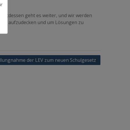
ür
Stattdessen geht es weiter, und wir werden
chulen aufzudecken und um Lösungen zu
llungnahme der LEV zum neuen Schulgesetz