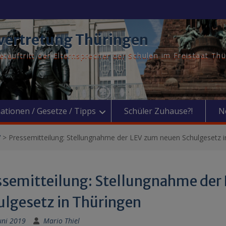
vertretung Thüringen
tauftritt der Elternsprecher der Schulen im Freistaat Th
ationen / Gesetze / Tipps
Schüler Zuhause?!
N
V
>
Pressemitteilung: Stellungnahme der LEV zum neuen Schulgesetz i
ssemitteilung: Stellungnahme der
ulgesetz in Thüringen
uni 2019
Mario Thiel