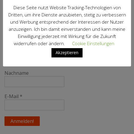
Lösungen statt falscher Symbolik
Diese Seite nutzt Website Tracking-Technologien von
Dritten, um ihre Dienste anzubieten, stetig zu verbessern
Impfangebot und testen, testen, testen
und Werbung entsprechend der Interessen der Nutzer
anzuzeigen. Ich bin damit einverstanden und kann meine
Abonniere unseren Newsletter
Einwilligung jederzeit mit Wirkung für die Zukunft
widerrufen oder ändern.
Cookie Einstellungen
Vorname
Akzeptieren
Nachname
E-Mail
*