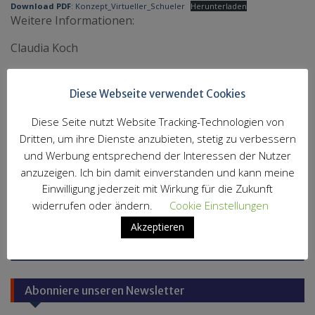
Download PDF
: Konzept_Virtueller_Schueler
Herunterladen
Weitere Informationen:
Claudia Koch
Elternsprecherin Goetheschule Ilmenau
Diese Webseite verwendet Cookies
und Landeselternvertretung
Diese Seite nutzt Website Tracking-Technologien von
Aktuelles der LEV
Dritten, um ihre Dienste anzubieten, stetig zu verbessern
und Werbung entsprechend der Interessen der Nutzer
anzuzeigen. Ich bin damit einverstanden und kann meine
Beitragsnavigation
Schule transformieren! – Auf dem Weg zu einer
Einwilligung jederzeit mit Wirkung für die Zukunft
neuen Lernkultur Workshop mit Margret Rasfeld,
widerrufen oder ändern.
Cookie Einstellungen
Gründerin von „Schule im Aufbruch“
Akzeptieren
… der Winter kommt (jetzt wirklich)
Abonniere unseren Newsletter