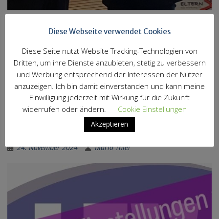
Die Zeichen stehen auf Veränderung. Nicht nur wählen
Diese Webseite verwendet Cookies
wir eine neue LEV, auch der Bildungsminister wird in
absehbarer Zeit seinen Stuhl räumen. Wir, die
Diese Seite nutzt Website Tracking-Technologien von
scheidende Landeselternvertretung, wollen diesen
Dritten, um ihre Dienste anzubieten, stetig zu verbessern
Anlass nutzen und auch mal Danke sagen. Denn selbst
und Werbung entsprechend der Interessen der Nutzer
diejenigen von uns,
weiterlesen …
anzuzeigen. Ich bin damit einverstanden und kann meine
Einwilligung jederzeit mit Wirkung für die Zukunft
Aktuelles der LEV
widerrufen oder ändern.
Cookie Einstellungen
Akzeptieren
Tausendmal berührt … ?
24. November 2024
Mario Thiel